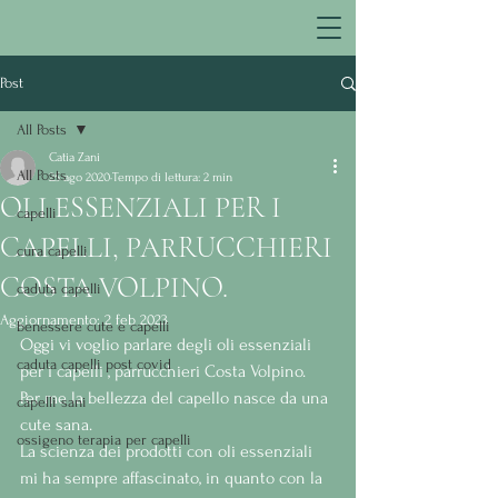
Post
All Posts
Catia Zani
All Posts
25 ago 2020
Tempo di lettura: 2 min
OLI ESSENZIALI PER I
capelli
CAPELLI, PARRUCCHIERI
cura capelli
COSTA VOLPINO.
caduta capelli
Aggiornamento:
2 feb 2023
benessere cute e capelli
Oggi vi voglio parlare degli oli essenziali 
caduta capelli post covid
per i capelli , parrucchieri Costa Volpino.
Per me la bellezza del capello nasce da una 
capelli sani
cute sana.
ossigeno terapia per capelli
La scienza dei prodotti con oli essenziali 
mi ha sempre affascinato, in quanto con la 