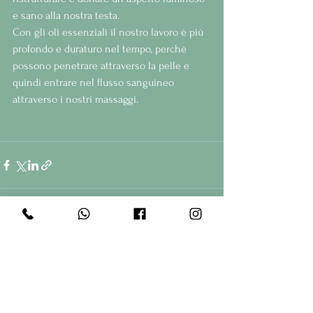
e sano alla nostra testa.
Con gli oli essenziali il nostro lavoro è più 
profondo e duraturo nel tempo, perchè 
possono penetrare attraverso la pelle e 
quindi entrare nel flusso sanguineo 
attraverso i nostri massaggi.
Mostra tutti
Post recenti